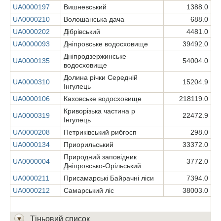
UA0000197
Вишневський
1388.0
UA0000210
Волошанська дача
688.0
UA0000202
Дібрівський
4481.0
UA0000093
Дніпровське водосховище
39492.0
Дніпродзержинське
UA0000135
54004.0
водосховище
Долина річки Середній
UA0000310
15204.9
Інгулець
UA0000106
Каховське водосховище
218119.0
Криворізька частина р
UA0000319
22472.9
Інгулець
UA0000208
Петриківський рибгосп
298.0
UA0000134
Приорильський
33372.0
Природний заповідник
UA0000004
3772.0
Дніпровсько-Орільський
UA0000211
Присамарські Байрачні ліси
7394.0
UA0000212
Самарський ліс
38003.0
Тіньовий список