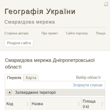
Географія України
Смарагдова мережа
Сторінка автора
Про проект
Сайти порталу
Пошук
Розділи сайта
Смарагдова мережа Дніпропетровської
області
Вибір області
Перелік
Карта
Згорнути списки
Затверджені територіі
Площа
Код
Назва
(га)