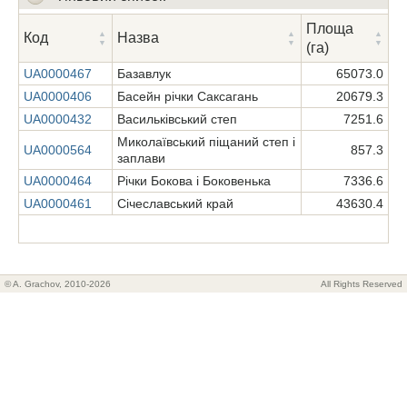
Площа
Згорнути список
Код
Назва
(га)
UA0000467
Базавлук
65073.0
UA0000406
Басейн річки Саксагань
20679.3
Завантаження...
UA0000432
Васильківський степ
7251.6
Миколаївський піщаний степ і
UA0000564
857.3
заплави
UA0000464
Річки Бокова і Боковенька
7336.6
UA0000461
Січеславський край
43630.4
© A. Grachov, 2010-2026
All Rights Reserved